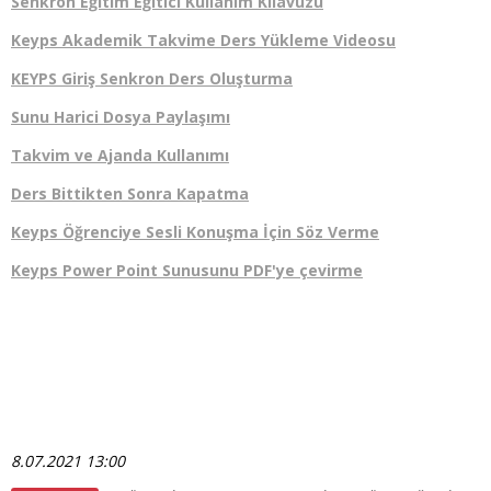
Senkron Eğitim Eğitici Kullanım Kılavuzu
Keyps Akademik Takvime Ders Yükleme Videosu
KEYPS Giriş Senkron Ders Oluşturma​
Sunu Harici Dosya Paylaşımı
Takvim ve Ajanda Kullanımı
Ders Bittikten Sonra Kapatma
Keyps Öğrenciye Sesli Konuşma İçin Söz Verme
Keyps Power Point Sunusunu PDF'ye çevirme
8.07.2021 13:00