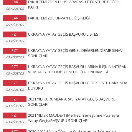
FAKÜLTEMİZDEN ULUSLARARASI LİTERATÜRE DEĞERLİ
ÇAR
KATKI
05 AĞUSTOS
FAKÜLTEMİZDE ÜNVAN DEĞİŞİKLİĞİ
ÇAR
05 AĞUSTOS
UKRAYNA YATAY GEÇİŞ BAŞVURU LİSTESİ
PZT
03 AĞUSTOS
UKRAYNA YATAY GEÇİŞ GENEL DEĞERLENDİRME SINAV
PZT
SONUÇLARI
03 AĞUSTOS
UKRAYNA YATAY GEÇİŞ BAŞVURULARINA İLİŞKİN İNTİBAK
PZT
VE MUAFİYET KOMİSYONU DEĞERLENDİRMESİ
03 AĞUSTOS
UKRAYNA YATAY GEÇİŞ BAŞVURU YEDEK LİSTE HAKKINDA
PZT
DUYURU
03 AĞUSTOS
2021 YILI KURUMLAR ARASI YATAY GEÇİŞ BAŞVURU
PZT
SONUÇLARI
03 AĞUSTOS
2021 YILI EK MADDE-1 (Merkezi Yerleştirme Puanıyla
PZT
Yatay Geçiş) BAŞVURU SONUÇLARI
03 AĞUSTOS
2020-2021 Eğitim Öğretim Yılı Ek Madde-1 (Merkezi
PZT